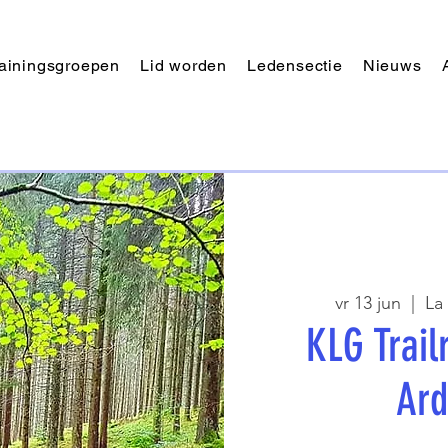
rainingsgroepen
Lid worden
Ledensectie
Nieuws
vr 13 jun
  |  
La
KLG Trai
Ar