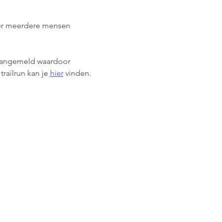
 er meerdere mensen 
 aangemeld waardoor 
ailrun kan je 
hier
 vinden.