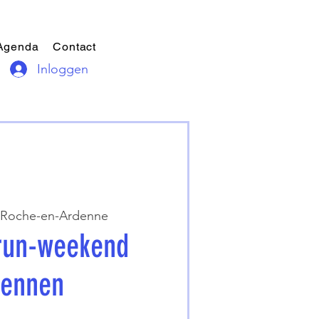
Agenda
Contact
Inloggen
 Roche-en-Ardenne
lrun-weekend
dennen