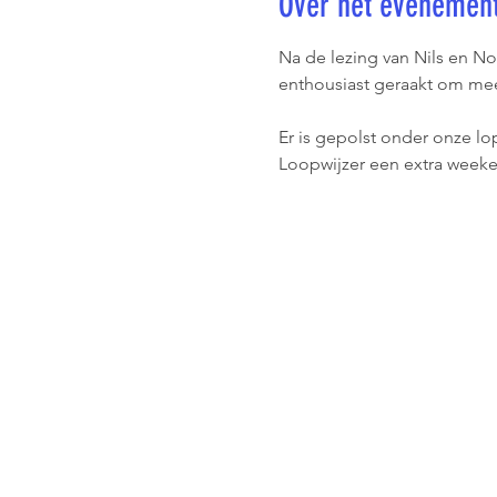
Over het evenemen
Na de lezing van Nils en N
enthousiast geraakt om mee
Er is gepolst onder onze l
Loopwijzer een extra weeken