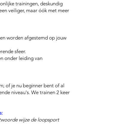
onlijke trainingen, deskundig
leen veiliger, maar óók met meer
ezen worden afgestemd op jouw
erende sfeer.
n onder leiding van
 of je nu beginner bent of al
lende niveau's. We trainen 2 keer
s:
twoorde wijze de loopsport