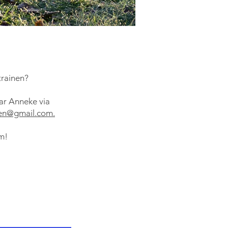
trainen?
aar Anneke via
en@gmail.com
.
m!