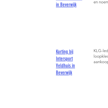
en noem
in Beverwijk
KLG-led
Korting bij
loopkle
Intersport
aankoop
Veldhuis in
Beverwijk