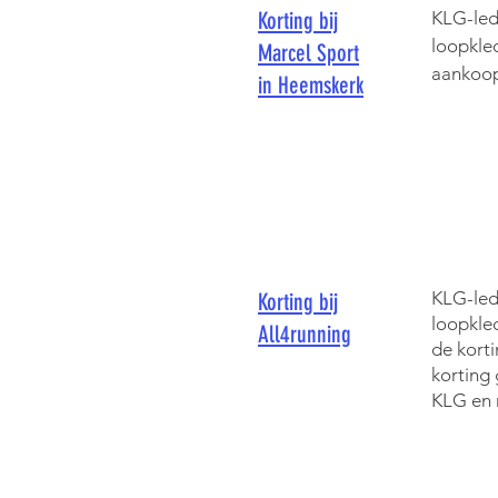
Korting bij
KLG-led
loopkle
Marcel Sport
aankoop
in Heemskerk
KLG-led
Korting bij
loopkled
All4running
de korti
korting
KLG en 