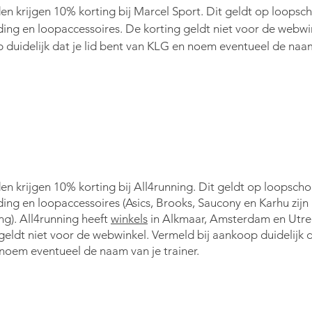
en krijgen
10
% korting bij Marcel Sport
. Dit geldt
op loopsch
ding en loopaccessoires.
De
korting
geldt niet voor de w
ebwi
 duidelijk dat je lid bent van KLG en noem eventueel
de naam
en krijgen
10
% korting bij All4running
. Dit geldt op loopsch
ing en loopaccessoires (Asics, Brooks, Saucony en Karhu zijn
ng). All4running heeft
winkels
in Alkmaar, Amsterdam en Utre
geldt niet voor de w
ebwinkel. Vermeld bij aankoop duidelijk d
noem eventueel
de naam van je trainer
.