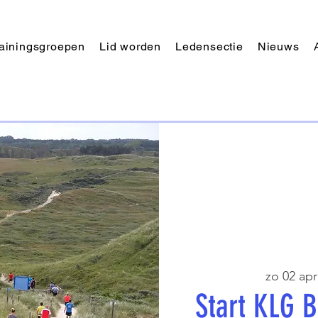
rainingsgroepen
Lid worden
Ledensectie
Nieuws
zo 02 apr
Start KLG 