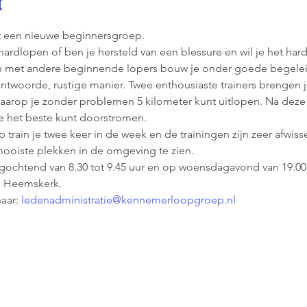
t
rt een nieuwe beginnersgroep.
hardlopen of ben je hersteld van een blessure en wil je het ha
en met andere beginnende lopers bouw je onder goede begele
ntwoorde, rustige manier. Twee enthousiaste trainers brengen j
arop je zonder problemen 5 kilometer kunt uitlopen. Na deze 
e het beste kunt doorstromen.
rain je twee keer in de week en de trainingen zijn zeer afwiss
ooiste plekken in de omgeving te zien.  
ochtend van 8.30 tot 9.45 uur en op woensdagavond van 19.00 t
n Heemskerk.
aar: 
ledenadministratie@kennemerloopgroep.nl