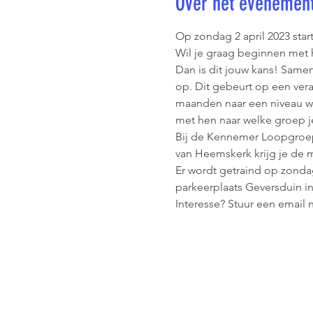
Over het evenemen
Op zondag 2 april 2023 sta
Wil je graag beginnen met 
Dan is dit jouw kans! Sam
op. Dit gebeurt op een vera
maanden naar een niveau wa
met hen naar welke groep j
Bij de Kennemer Loopgroep t
van Heemskerk krijg je de m
Er wordt getraind op zondag
parkeerplaats Geversduin i
Interesse? Stuur een email n