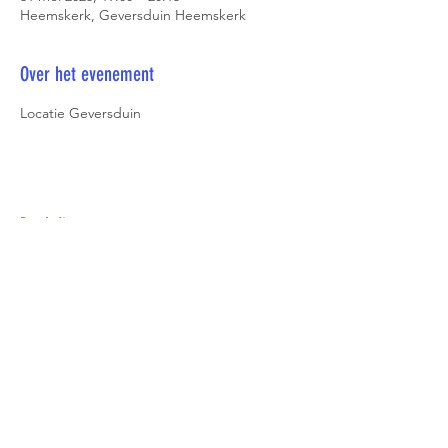
Heemskerk, Geversduin Heemskerk
Over het evenement
Locatie Geversduin
Deel dit evenement
© 2023 Kennemer Loopgroep