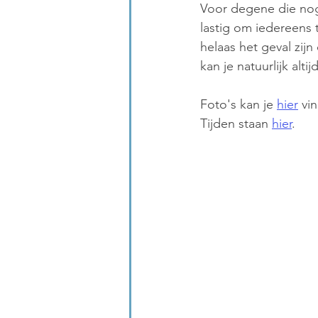
Voor degene die nog e
lastig om iedereens t
helaas het geval zijn
kan je natuurlijk alt
Foto's kan je 
hier
 vi
Tijden staan 
hier
.