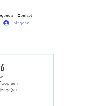
Agenda
Contact
Inloggen
26
on 
floop een 
jonge(re) 