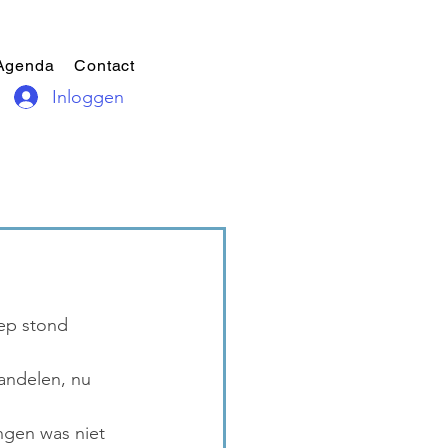
Agenda
Contact
Inloggen
oep stond 
andelen, nu 
ngen was niet 