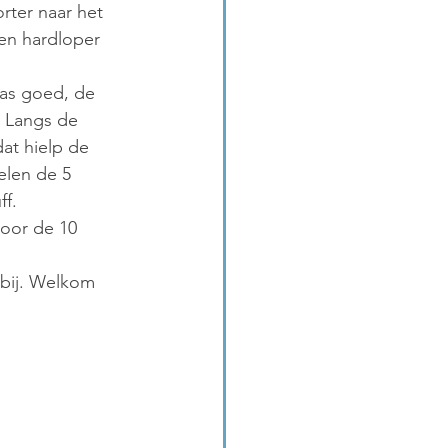
rter naar het 
en hardloper 
was goed, de 
 Langs de 
t hielp de 
elen de 5 
ff.
voor de 10 
bij. Welkom 