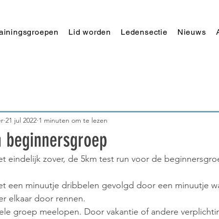
rainingsgroepen
Lid worden
Ledensectie
Nieuws
r
21 jul 2022
1 minuten om te lezen
n beginnersgroep
et eindelijk zover, de 5km test run voor de beginnersgr
et een minuutje dribbelen gevolgd door een minuutje w
er elkaar door rennen.
ele groep meelopen. Door vakantie of andere verplichti