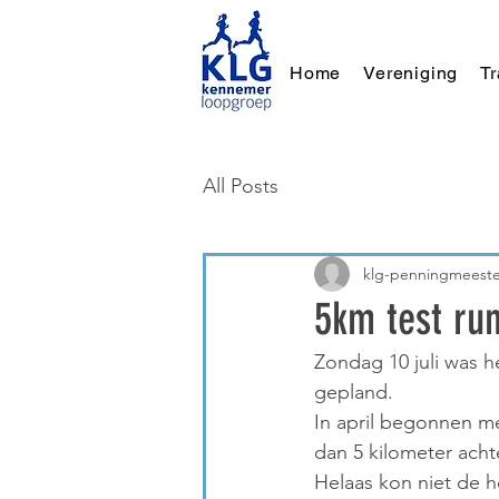
Home
Vereniging
T
All Posts
klg-penningmeeste
5km test ru
Zondag 10 juli was h
gepland.
In april begonnen m
dan 5 kilometer acht
Helaas kon niet de h