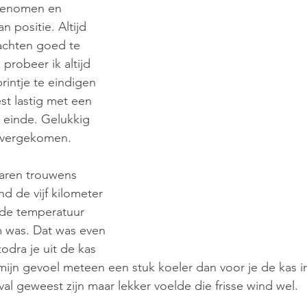
genomen en 
 positie. Altijd 
achten goed te 
 probeer ik altijd 
intje te eindigen 
t lastig met een 
 einde. Gelukkig 
 overgekomen.
aren trouwens 
nd de vijf kilometer 
 de temperatuur 
 was. Dat was even 
odra je uit de kas 
ijn gevoel meteen een stuk koeler dan voor je de kas in 
eval geweest zijn maar lekker voelde die frisse wind wel.