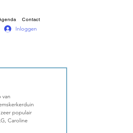
Agenda
Contact
Inloggen
 van 
emskerkerduin 
 zeer populair 
G, Caroline 