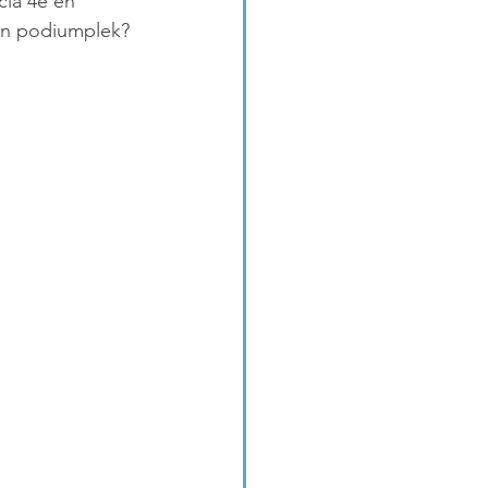
cia 4e en 
en podiumplek?