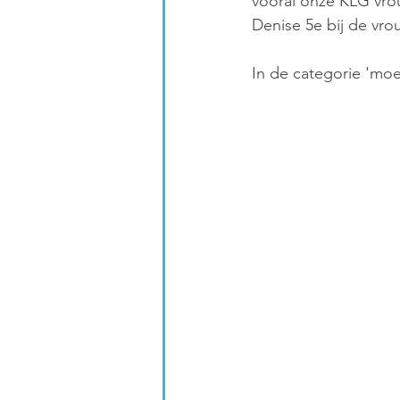
vooral onze KLG vrou
Denise 5e bij de vr
In de categorie 'moe