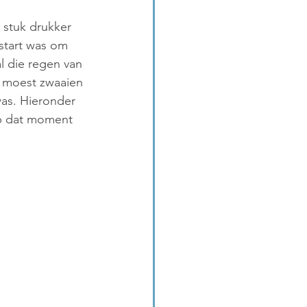
stuk drukker 
start was om 
l die regen van 
k moest zwaaien 
as. Hieronder 
p dat moment 