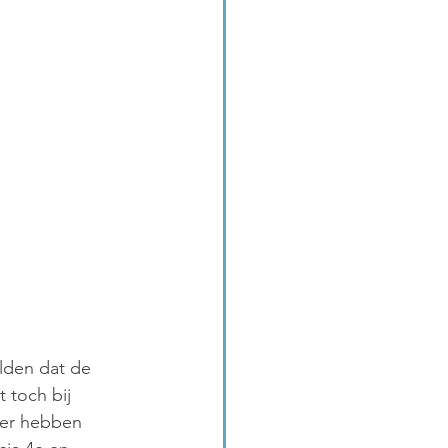
lden dat de 
 toch bij 
eer hebben 