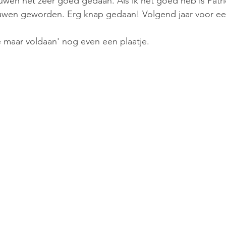
wen het zeer goed gedaan. Als ik het goed heb is Patri
ouwen geworden. Erg knap gedaan! Volgend jaar voor e
 maar voldaan' nog even een plaatje.