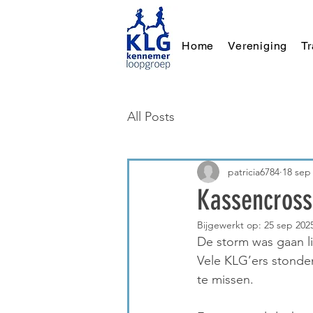
Home
Vereniging
T
All Posts
patricia6784
18 sep
Kassencross
Bijgewerkt op:
25 sep 202
De storm was gaan l
Vele KLG’ers stonden
te missen.