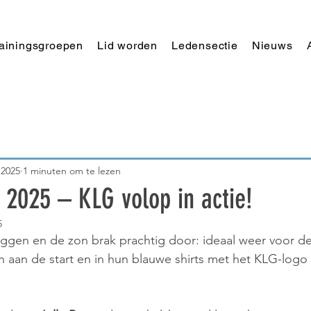
rainingsgroepen
Lid worden
Ledensectie
Nieuws
 2025
1 minuten om te lezen
 2025 – KLG volop in actie!
5
iggen en de zon brak prachtig door: ideaal weer voor d
 aan de start en in hun blauwe shirts met het KLG-logo 