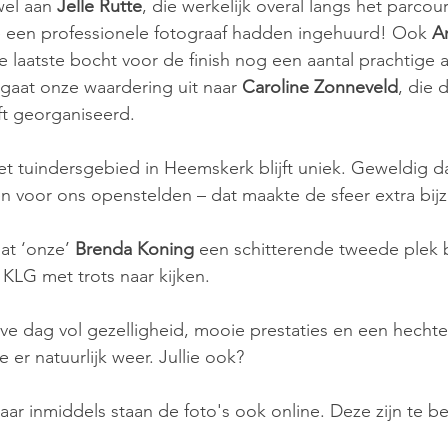
el aan 
Jelle Rutte
, die werkelijk overal langs het parco
we een professionele fotograaf hadden ingehuurd! Ook 
A
de laatste bocht voor de finish nog een aantal prachtige a
 gaat onze waardering uit naar 
Caroline Zonneveld
, die 
ft georganiseerd.
t tuindersgebied in Heemskerk blijft uniek. Geweldig da
 voor ons openstelden – dat maakte de sfeer extra bij
at ‘onze’ 
Brenda Koning
 een schitterende tweede plek 
 KLG met trots naar kijken.
ve dag vol gezelligheid, mooie prestaties en een hechte 
 er natuurlijk weer. Jullie ook?
r inmiddels staan de foto's ook online. Deze zijn te be