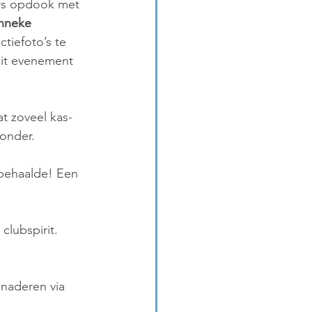
urs opdook met 
nneke 
ctiefoto’s te 
dit evenement 
t zoveel kas-
zonder.
behaalde! Een 
clubspirit. 
naderen via 